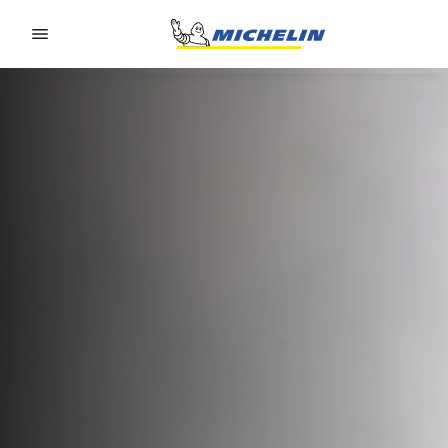
Go to page content
Go to page navigation