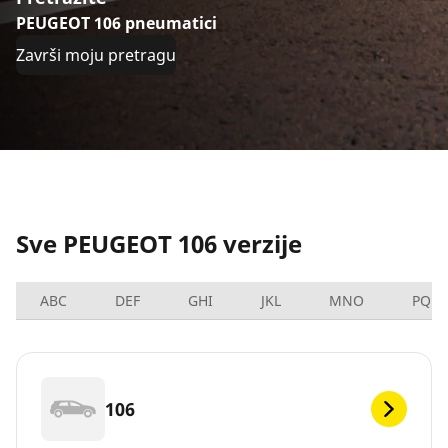
PEUGEOT 106 pneumatici
Završi moju pretragu
Sve PEUGEOT 106 verzije
ABC
DEF
GHI
JKL
MNO
PQRS
106