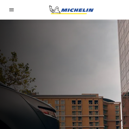
Go to page content
Go to page navigation