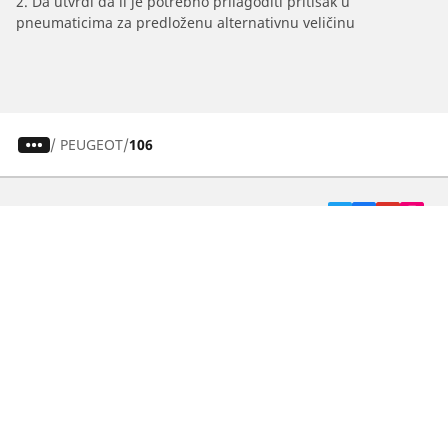
2. Da utvrdi da li je potrebno prilagoditi pritisak u
pneumaticima za predloženu alternativnu veličinu
/
PEUGEOT
106
Pneumatici za automobile, terence i Kombi
vozila