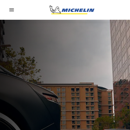
Go to page content
Go to page navigation