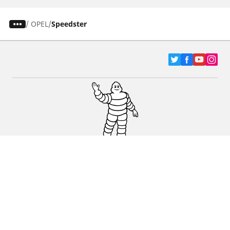
/
OPEL
Speedster
Pneumatici za automobile, terence i Kombi
vozila
Dileri