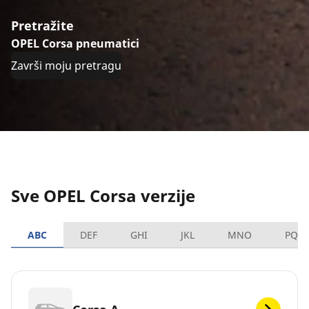
Pretražite
OPEL Corsa pneumatici
Završi moju pretragu
Sve OPEL Corsa verzije
ABC
DEF
GHI
JKL
MNO
PQR