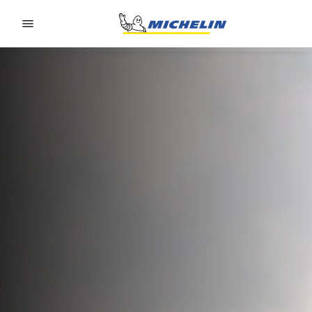
Go to page content
Go to page navigation