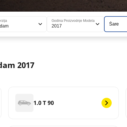
rzija
Godina Proizvodnje Modela
Šare
dam
2017
dam 2017
1.0 T 90