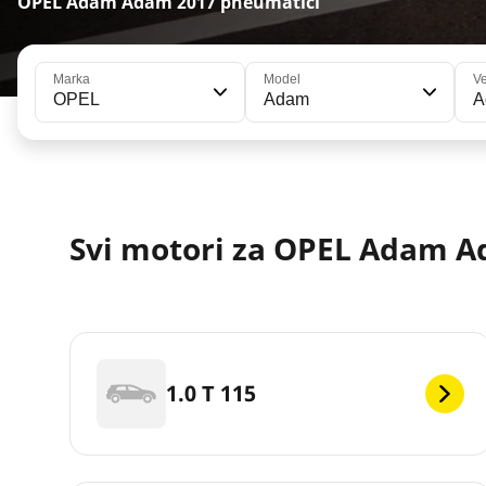
OPEL Adam Adam 2017 pneumatici
Marka
Model
Ve
OPEL
Adam
A
Svi motori za OPEL Adam A
1.0 T 115