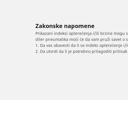
Zakonske napomene
Prikazani indeksi opterećenja i/ili brzine mogu 
diler pneumatika moći će da vam pruži savet o 
1. Da vas obavesti da li se indeks opterećenje i
2. Da utvrdi da li je potrebno prilagoditi priti
/
Adam
Adam
2017