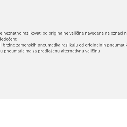
se neznatno razlikovati od originalne veličine navedene na oznaci na
sledećem:
/ili brzine zamenskih pneumatika razlikuju od originalnih pneumati
sak u pneumaticima za predloženu alternativnu veličinu