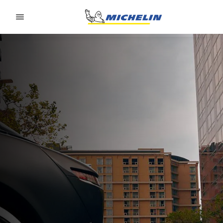
Go to page content
Go to page navigation