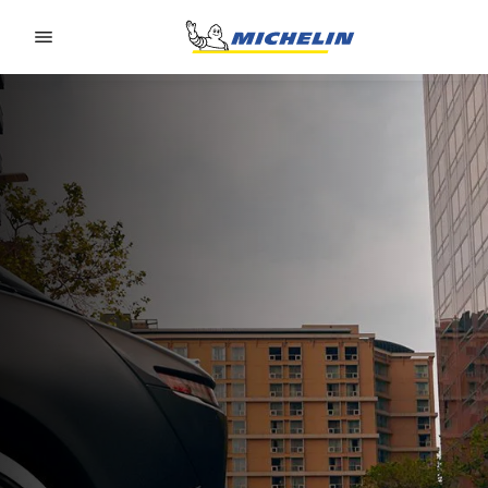
Go to page content
Go to page navigation