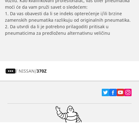
vozilu. Kao kvalifikovani profesionalac, vaš diler pneumatika
moći će da vam pruži savet o sledećem:
1. Da vas obavesti da li se indeks opterećenje i/ili brzine
zamenskih pneumatika razlikuju od originalnih pneumatika.
2. Da utvrdi da li je potrebno prilagoditi pritisak u
pneumaticima za predloženu alternativnu veličinu
/
NISSAN
370Z