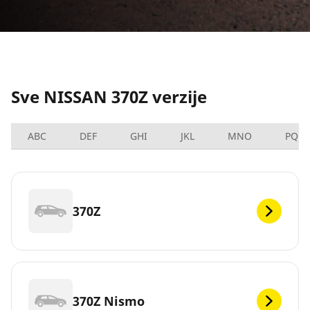
Sve NISSAN 370Z verzije
ABC
DEF
GHI
JKL
MNO
PQRS
370Z
370Z Nismo