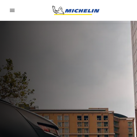
Go to page content
Go to page navigation