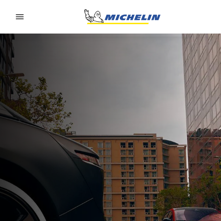
Go to page content
Go to page navigation