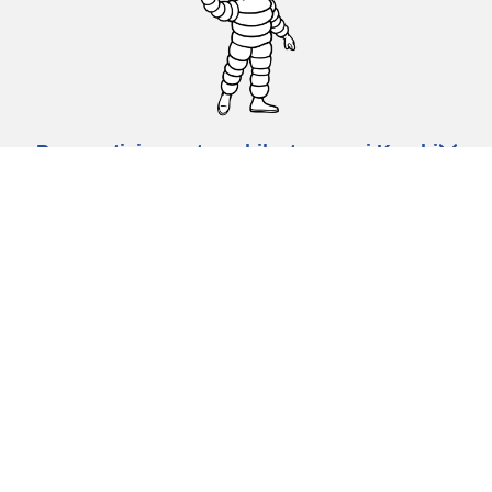
Pneumatici za automobile, terence i Kombi
vozila
Dileri
Podrška
Politika privatnosti
Uslovi korišćenja
Politika kolačića
Ovlašćeni centar