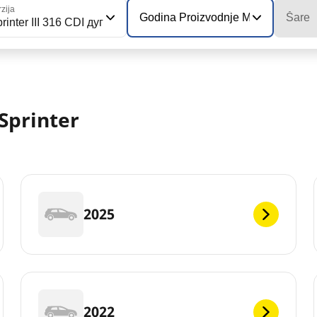
zija
Godina Proizvodnje Modela
Šare
rinter III 316 CDI дуг
Sprinter
2025
2022