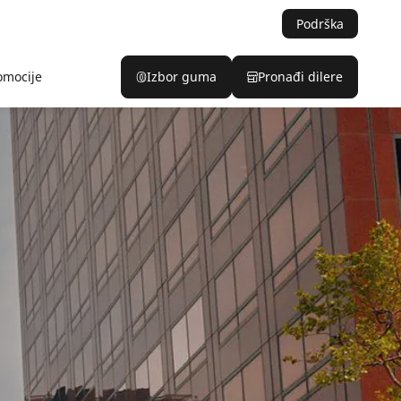
Podrška
omocije
Izbor guma
Pronađi dilere