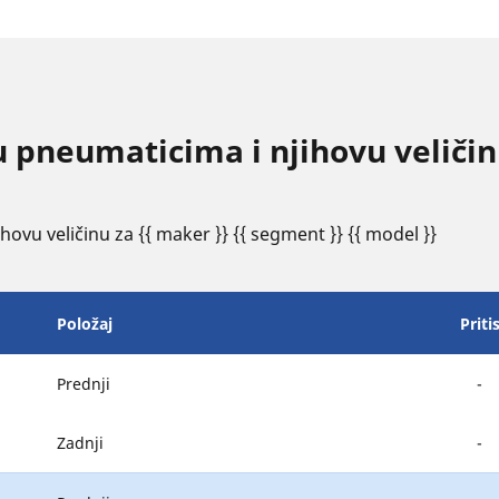
 u pneumaticima i njihovu velič
ovu veličinu za {{ maker }} {{ segment }} {{ model }}
Položaj
Priti
Prednji
-
Zadnji
-