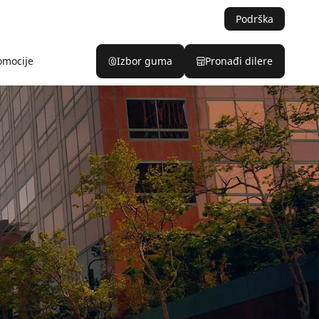
Podrška
omocije
Izbor guma
Pronađi dilere