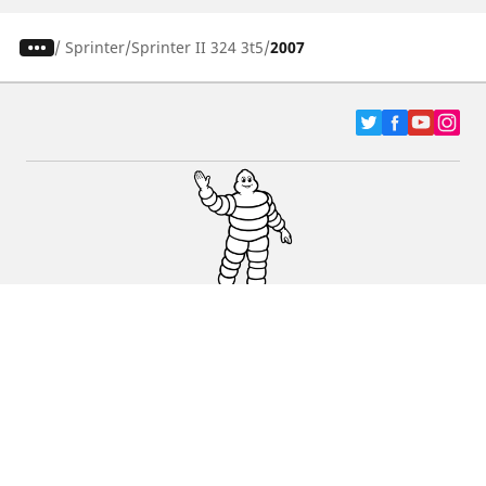
/
Sprinter
Sprinter II 324 3t5
2007
Pneumatici za automobile, terence i Kombi
vozila
Dileri
Podrška