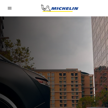
Go to page content
Go to page navigation