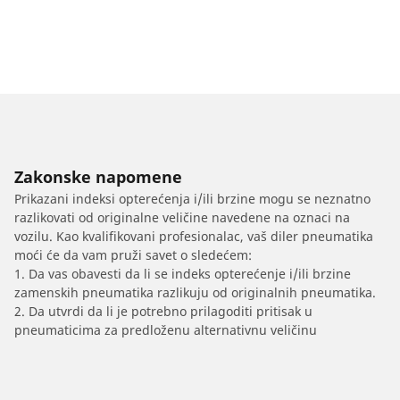
Zakonske napomene
Prikazani indeksi opterećenja i/ili brzine mogu se neznatno
razlikovati od originalne veličine navedene na oznaci na
vozilu. Kao kvalifikovani profesionalac, vaš diler pneumatika
moći će da vam pruži savet o sledećem:
1. Da vas obavesti da li se indeks opterećenje i/ili brzine
zamenskih pneumatika razlikuju od originalnih pneumatika.
2. Da utvrdi da li je potrebno prilagoditi pritisak u
pneumaticima za predloženu alternativnu veličinu