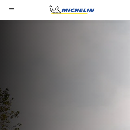
Go to page content
Go to page navigation