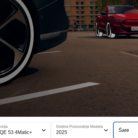
rzija
Godina Proizvodnje Modela
Šare
QE 53 4Matic+
2025