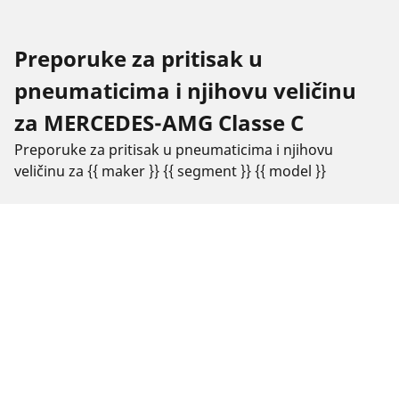
Preporuke za pritisak u
pneumaticima i njihovu veličinu
za MERCEDES-AMG Classe C
Preporuke za pritisak u pneumaticima i njihovu
veličinu za {{ maker }} {{ segment }} {{ model }}
Veličina
Položaj
Pritisak
pneumatika
225/40 R 18 92H
Prednji
2.6
225/40 R 18 92H
Zadnji
2.8