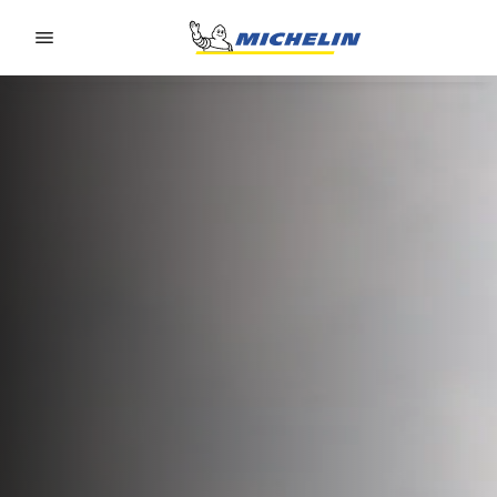
Go to page content
Go to page navigation