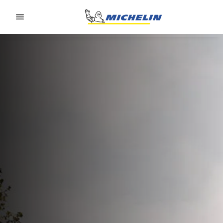
Go to page content
Go to page navigation