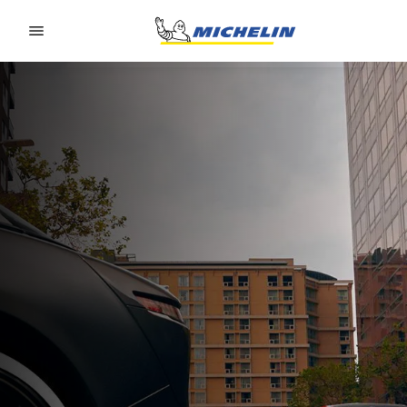
Go to page content
Go to page navigation