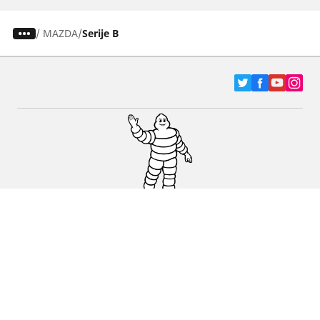
/
MAZDA
Serije B
Pneumatici za automobile, terence i Kombi
vozila
Dileri