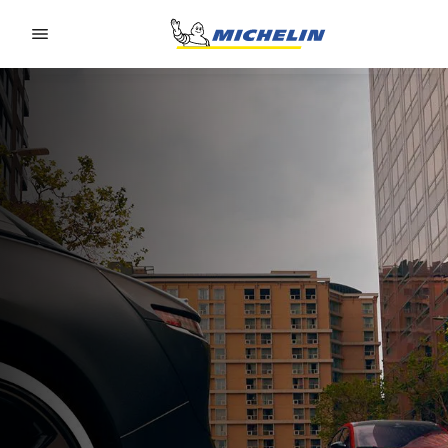
Go to page content
Go to page navigation