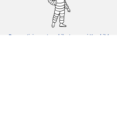
Pneumatici za automobile, terence i Kombi
vozila
Dileri
Podrška
Politika privatnosti
Uslovi korišćenja
Politika kolačića
Ovlašćeni centar