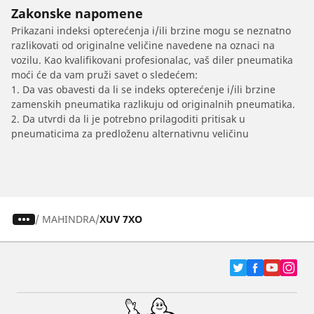
Zakonske napomene
Prikazani indeksi opterećenja i/ili brzine mogu se neznatno
razlikovati od originalne veličine navedene na oznaci na
vozilu. Kao kvalifikovani profesionalac, vaš diler pneumatika
moći će da vam pruži savet o sledećem:
1. Da vas obavesti da li se indeks opterećenje i/ili brzine
zamenskih pneumatika razlikuju od originalnih pneumatika.
2. Da utvrdi da li je potrebno prilagoditi pritisak u
pneumaticima za predloženu alternativnu veličinu
/
MAHINDRA
XUV 7XO