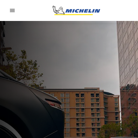
Go to page content
Go to page navigation