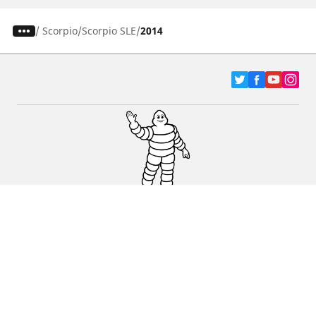
/
Scorpio
Scorpio SLE
2014
Pneumatici za automobile, terence i Kombi
vozila
Dileri
Podrška