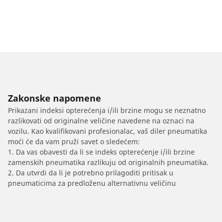
Zakonske napomene
Prikazani indeksi opterećenja i/ili brzine mogu se neznatno
razlikovati od originalne veličine navedene na oznaci na
vozilu. Kao kvalifikovani profesionalac, vaš diler pneumatika
moći će da vam pruži savet o sledećem:
1. Da vas obavesti da li se indeks opterećenje i/ili brzine
zamenskih pneumatika razlikuju od originalnih pneumatika.
2. Da utvrdi da li je potrebno prilagoditi pritisak u
pneumaticima za predloženu alternativnu veličinu