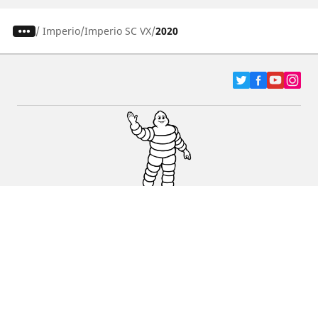
/
Imperio
Imperio SC VX
2020
Pneumatici za automobile, terence i Kombi
vozila
Dileri
Podrška