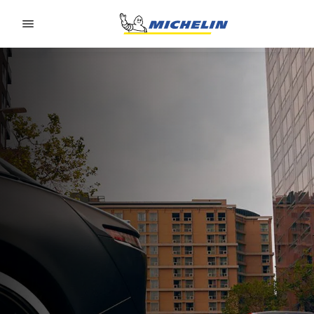
Go to page content
Go to page navigation