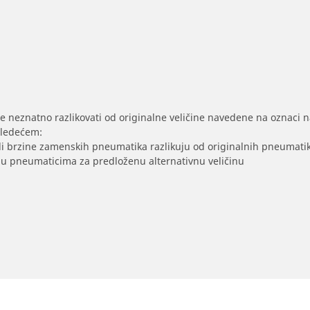
se neznatno razlikovati od originalne veličine navedene na oznaci na
sledećem:
/ili brzine zamenskih pneumatika razlikuju od originalnih pneumati
sak u pneumaticima za predloženu alternativnu veličinu