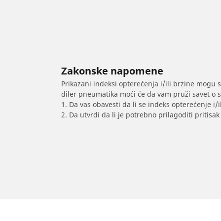
Zakonske napomene
Prikazani indeksi opterećenja i/ili brzine mogu 
diler pneumatika moći će da vam pruži savet o 
1. Da vas obavesti da li se indeks opterećenje i
2. Da utvrdi da li je potrebno prilagoditi priti
/
LOTUS
Evora