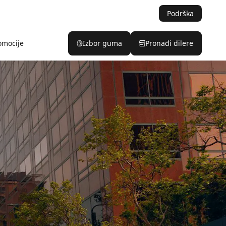
Podrška
omocije
Izbor guma
Pronađi dilere