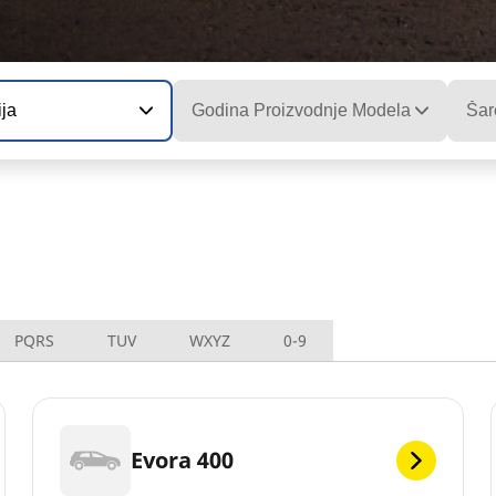
ija
Godina Proizvodnje Modela
Šar
PQRS
TUV
WXYZ
0-9
Evora 400