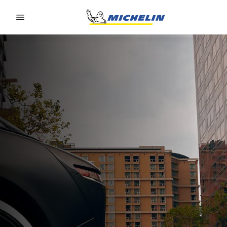
Go to page content
Go to page navigation