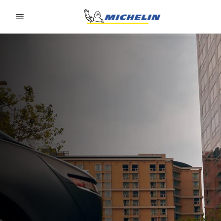
Go to page content
Go to page navigation