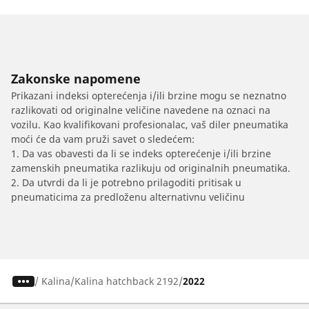
Zakonske napomene
Prikazani indeksi opterećenja i/ili brzine mogu se neznatno
razlikovati od originalne veličine navedene na oznaci na
vozilu. Kao kvalifikovani profesionalac, vaš diler pneumatika
moći će da vam pruži savet o sledećem:
1. Da vas obavesti da li se indeks opterećenje i/ili brzine
zamenskih pneumatika razlikuju od originalnih pneumatika.
2. Da utvrdi da li je potrebno prilagoditi pritisak u
pneumaticima za predloženu alternativnu veličinu
/
Kalina
Kalina hatchback 2192
2022