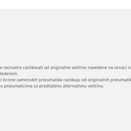
se neznatno razlikovati od originalne veličine navedene na oznaci na
sledećem:
/ili brzine zamenskih pneumatika razlikuju od originalnih pneumati
sak u pneumaticima za predloženu alternativnu veličinu