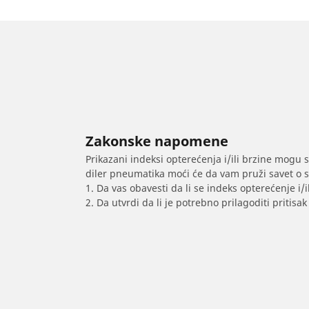
Zakonske napomene
Prikazani indeksi opterećenja i/ili brzine mogu 
diler pneumatika moći će da vam pruži savet o 
1. Da vas obavesti da li se indeks opterećenje i
2. Da utvrdi da li je potrebno prilagoditi priti