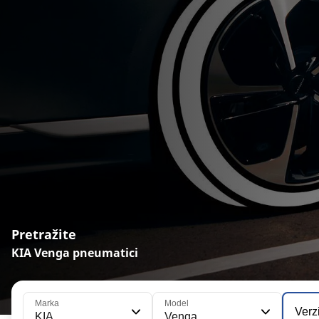
Pretražite
KIA Venga pneumatici
Marka
Model
Verz
KIA
Venga