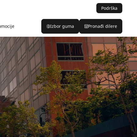
Podrška
omocije
Izbor guma
Pronađi dilere