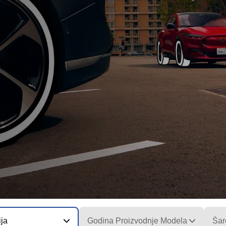
ija
Godina Proizvodnje Modela
Šar