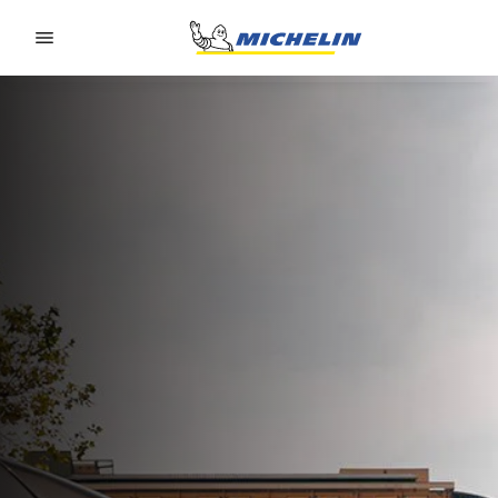
Go to page content
Go to page navigation