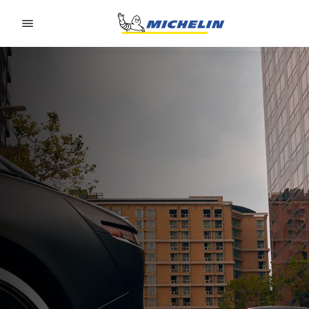
Go to page content
Go to page navigation