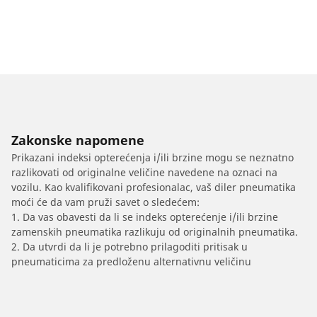
Zakonske napomene
Prikazani indeksi opterećenja i/ili brzine mogu se neznatno
razlikovati od originalne veličine navedene na oznaci na
vozilu. Kao kvalifikovani profesionalac, vaš diler pneumatika
moći će da vam pruži savet o sledećem:
1. Da vas obavesti da li se indeks opterećenje i/ili brzine
zamenskih pneumatika razlikuju od originalnih pneumatika.
2. Da utvrdi da li je potrebno prilagoditi pritisak u
pneumaticima za predloženu alternativnu veličinu