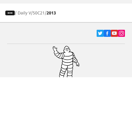
/
Daily V
50C21
2013
Pneumatici za automobile, terence i Kombi
vozila
Dileri
Podrška