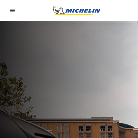
Go to page content
Go to page navigation