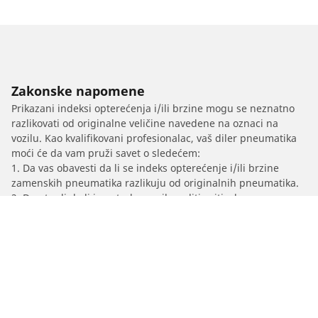
Zakonske napomene
Prikazani indeksi opterećenja i/ili brzine mogu se neznatno
razlikovati od originalne veličine navedene na oznaci na
vozilu. Kao kvalifikovani profesionalac, vaš diler pneumatika
moći će da vam pruži savet o sledećem:
1. Da vas obavesti da li se indeks opterećenje i/ili brzine
zamenskih pneumatika razlikuju od originalnih pneumatika.
2. Da utvrdi da li je potrebno prilagoditi pritisak u
pneumaticima za predloženu alternativnu veličinu
/
Santa Fe
Grand Santa Fe
2012