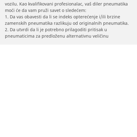
vozilu. Kao kvalifikovani profesionalac, vaš diler pneumatika
moći će da vam pruži savet o sledećem:
1. Da vas obavesti da li se indeks opterećenje i/ili brzine
zamenskih pneumatika razlikuju od originalnih pneumatika.
2. Da utvrdi da li je potrebno prilagoditi pritisak u
pneumaticima za predloženu alternativnu veličinu
/
Creta
Creta 2WD
2024