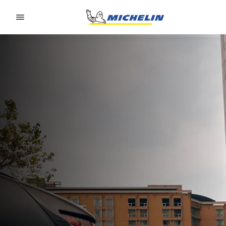
Go to page content
Go to page navigation