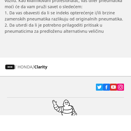
vozilu. Kao kvalifikovani profesionalac, vaš diler pneumatika
moći će da vam pruži savet o sledećem:
1. Da vas obavesti da li se indeks opterećenje i/ili brzine
zamenskih pneumatika razlikuju od originalnih pneumatika.
2. Da utvrdi da li je potrebno prilagoditi pritisak u
pneumaticima za predloženu alternativnu veličinu
/
HONDA
Clarity