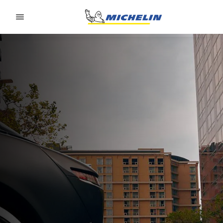
Go to page content
Go to page navigation