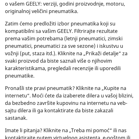
o vašem GEELY: verziji, godini proizvodnje, motoru,
originalnoj veličini pneumatika.
Zatim ćemo predložiti izbor pneumatika koji su
kompatibilni sa vašim GEELY. Filtrirajte rezultate
prema vašim potrebama (letnji pneumatici, zimski
pneumatici, pneumatici za sve sezone) i iskustvu u
vožnji (put, staza itd.). Kliknite na „Prikaži detalje“ za
svaki proizvod da biste saznali više o njihovim
karakteristikama, pregledali recenzije ili uporedili
pneumatike.
Pronašli ste pravi pneumatik? Kliknite na „Kupite na
internetu“. Moći ćete da izaberete dilera u vašoj blizini,
da bezbedno završite kupovinu na internetu na veb-
sajtu dilera ili ga kontaktirate da biste zakazali
sastanak.
Imate li pitanja? Kliknite na „Treba mi pomoć“ ili nas
kontaktirajte putem virtuelnog asistenta, e-poštom ili