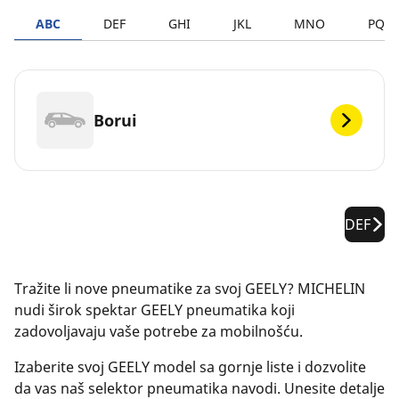
ABC
DEF
GHI
JKL
MNO
PQR
Borui
DEF
Tražite li nove pneumatike za svoj GEELY? MICHELIN
nudi širok spektar GEELY pneumatika koji
zadovoljavaju vaše potrebe za mobilnošću.
Izaberite svoj GEELY model sa gornje liste i dozvolite
da vas naš selektor pneumatika navodi. Unesite detalje