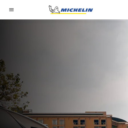
Go to page content
Go to page navigation