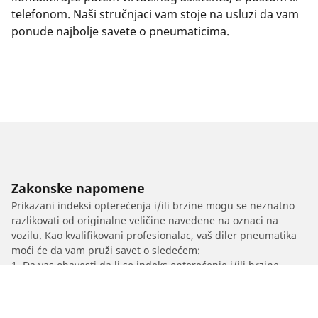
telefonom. Naši stručnjaci vam stoje na usluzi da vam
ponude najbolje savete o pneumaticima.
Zakonske napomene
Prikazani indeksi opterećenja i/ili brzine mogu se neznatno
razlikovati od originalne veličine navedene na oznaci na
vozilu. Kao kvalifikovani profesionalac, vaš diler pneumatika
moći će da vam pruži savet o sledećem:
1. Da vas obavesti da li se indeks opterećenje i/ili brzine
zamenskih pneumatika razlikuju od originalnih pneumatika.
2. Da utvrdi da li je potrebno prilagoditi pritisak u
pneumaticima za predloženu alternativnu veličinu