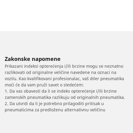
Zakonske napomene
Prikazani indeksi opterećenja i/ili brzine mogu se neznatno
razlikovati od originalne veličine navedene na oznaci na
vozilu. Kao kvalifikovani profesionalac, vaš diler pneumatika
moći će da vam pruži savet o sledećem:
1. Da vas obavesti da li se indeks opterećenje i/ili brzine
zamenskih pneumatika razlikuju od originalnih pneumatika.
2. Da utvrdi da li je potrebno prilagoditi pritisak u
pneumaticima za predloženu alternativnu veličinu