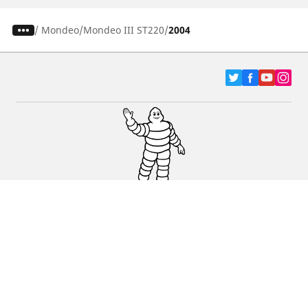
/
Mondeo
Mondeo III ST220
2004
Pneumatici za automobile, terence i Kombi
vozila
Dileri
Podrška