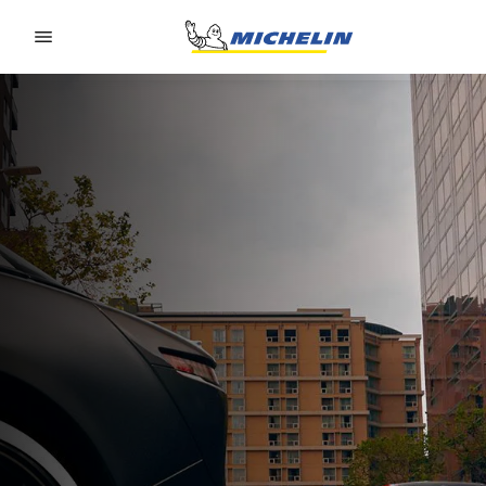
Go to page content
Go to page navigation