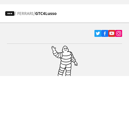
/
FERRARI
GTC4Lusso
Pneumatici za automobile, terence i Kombi
vozila
Dileri