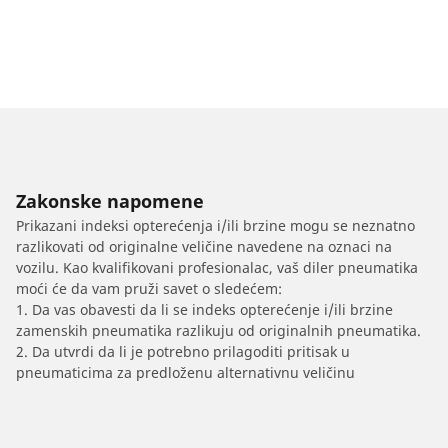
Zakonske napomene
Prikazani indeksi opterećenja i/ili brzine mogu se neznatno
razlikovati od originalne veličine navedene na oznaci na
vozilu. Kao kvalifikovani profesionalac, vaš diler pneumatika
moći će da vam pruži savet o sledećem:
1. Da vas obavesti da li se indeks opterećenje i/ili brzine
zamenskih pneumatika razlikuju od originalnih pneumatika.
2. Da utvrdi da li je potrebno prilagoditi pritisak u
pneumaticima za predloženu alternativnu veličinu