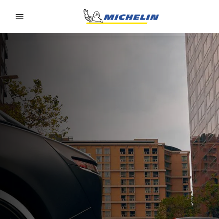
Go to page content
Go to page navigation