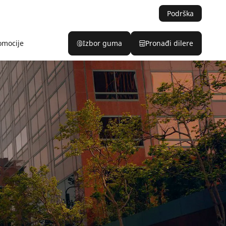
Podrška
omocije
Izbor guma
Pronađi dilere