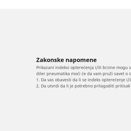
Zakonske napomene
Prikazani indeksi opterećenja i/ili brzine mogu 
diler pneumatika moći će da vam pruži savet o 
1. Da vas obavesti da li se indeks opterećenje i
2. Da utvrdi da li je potrebno prilagoditi priti