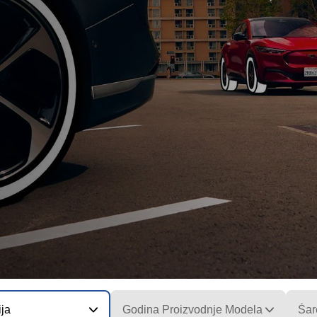
ija
Godina Proizvodnje Modela
Šar