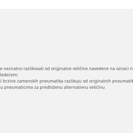
se neznatno razlikovati od originalne veličine navedene na oznaci na
sledećem:
/ili brzine zamenskih pneumatika razlikuju od originalnih pneumati
sak u pneumaticima za predloženu alternativnu veličinu