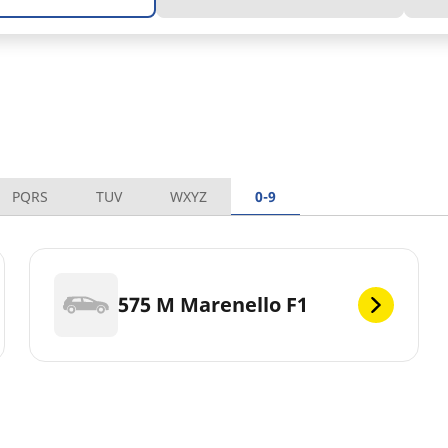
PQRS
TUV
WXYZ
0-9
575 M Marenello F1