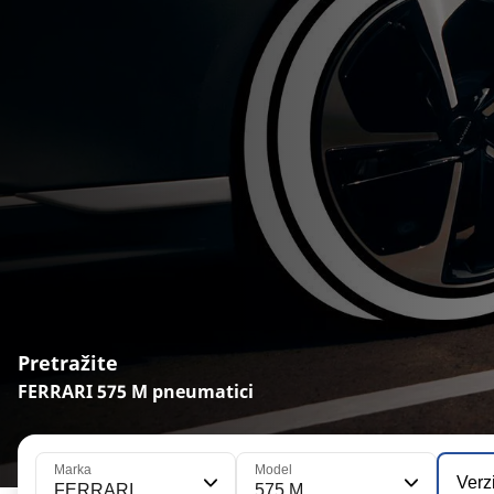
Pretražite
FERRARI 575 M pneumatici
Marka
Model
Verz
FERRARI
575 M