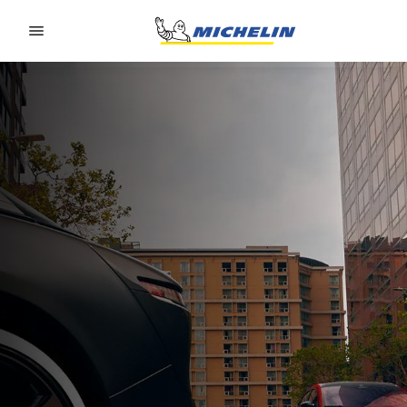
Go to page content
Go to page navigation