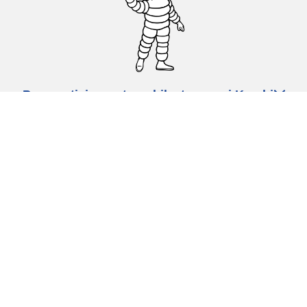
Pneumatici za automobile, terence i Kombi
vozila
Dileri
Podrška
Politika privatnosti
Uslovi korišćenja
Politika kolačića
Ovlašćeni centar