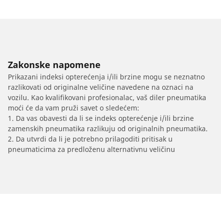
Zakonske napomene
Prikazani indeksi opterećenja i/ili brzine mogu se neznatno
razlikovati od originalne veličine navedene na oznaci na
vozilu. Kao kvalifikovani profesionalac, vaš diler pneumatika
moći će da vam pruži savet o sledećem:
1. Da vas obavesti da li se indeks opterećenje i/ili brzine
zamenskih pneumatika razlikuju od originalnih pneumatika.
2. Da utvrdi da li je potrebno prilagoditi pritisak u
pneumaticima za predloženu alternativnu veličinu
/
Car brands
DALLARA