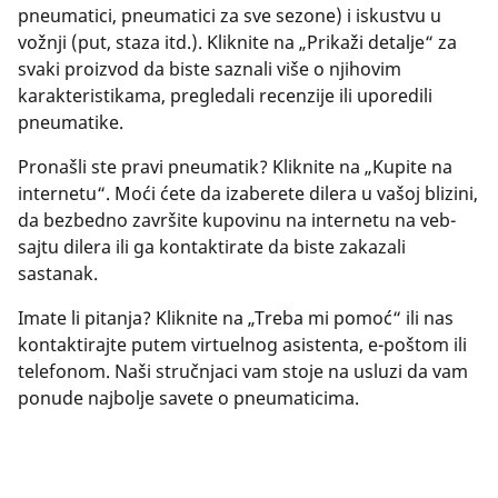
pneumatici, pneumatici za sve sezone) i iskustvu u
vožnji (put, staza itd.). Kliknite na „Prikaži detalje“ za
svaki proizvod da biste saznali više o njihovim
karakteristikama, pregledali recenzije ili uporedili
pneumatike.
Pronašli ste pravi pneumatik? Kliknite na „Kupite na
internetu“. Moći ćete da izaberete dilera u vašoj blizini,
da bezbedno završite kupovinu na internetu na veb-
sajtu dilera ili ga kontaktirate da biste zakazali
sastanak.
Imate li pitanja? Kliknite na „Treba mi pomoć“ ili nas
kontaktirajte putem virtuelnog asistenta, e-poštom ili
telefonom. Naši stručnjaci vam stoje na usluzi da vam
ponude najbolje savete o pneumaticima.