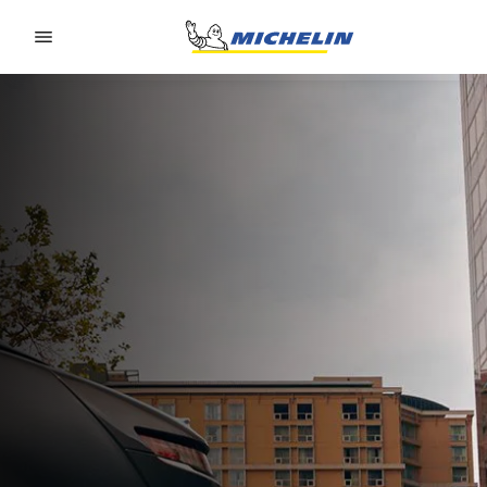
Go to page content
Go to page navigation