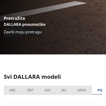
Pretražite
DALLARA pneumatike
Završi moju pretragu
Svi DALLARA modeli
ABC
DEF
GHI
JKL
MNO
PQR