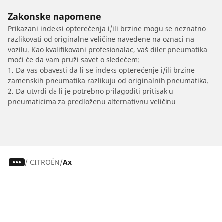
Zakonske napomene
Prikazani indeksi opterećenja i/ili brzine mogu se neznatno
razlikovati od originalne veličine navedene na oznaci na
vozilu. Kao kvalifikovani profesionalac, vaš diler pneumatika
moći će da vam pruži savet o sledećem:
1. Da vas obavesti da li se indeks opterećenje i/ili brzine
zamenskih pneumatika razlikuju od originalnih pneumatika.
2. Da utvrdi da li je potrebno prilagoditi pritisak u
pneumaticima za predloženu alternativnu veličinu
/
CITROËN
Ax