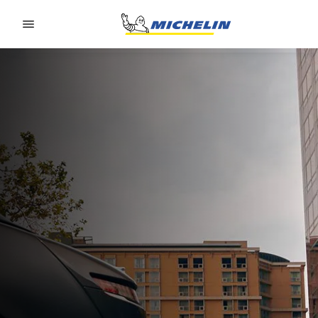
Go to page content
Go to page navigation