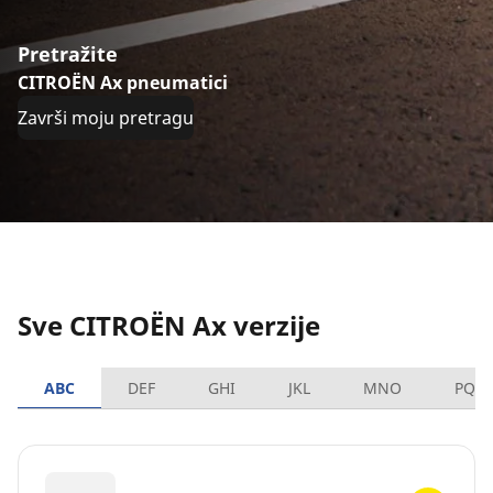
Pretražite
CITROËN Ax pneumatici
Završi moju pretragu
Sve CITROËN Ax verzije
ABC
DEF
GHI
JKL
MNO
PQR