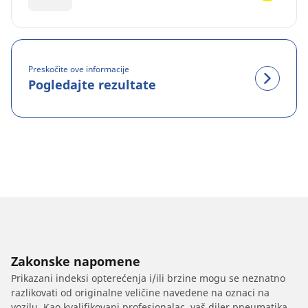
Preskočite ove informacije
Pogledajte rezultate
Zakonske napomene
Prikazani indeksi opterećenja i/ili brzine mogu se neznatno
razlikovati od originalne veličine navedene na oznaci na
vozilu. Kao kvalifikovani profesionalac, vaš diler pneumatika