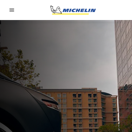
Go to page content
Go to page navigation