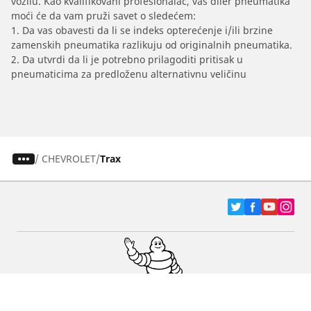
vozilu. Kao kvalifikovani profesionalac, vaš diler pneumatika
moći će da vam pruži savet o sledećem:
1. Da vas obavesti da li se indeks opterećenje i/ili brzine
zamenskih pneumatika razlikuju od originalnih pneumatika.
2. Da utvrdi da li je potrebno prilagoditi pritisak u
pneumaticima za predloženu alternativnu veličinu
/
CHEVROLET
Trax