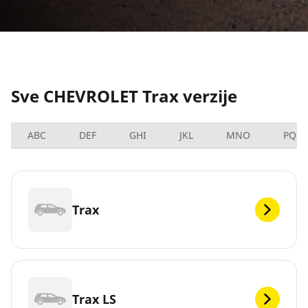
Sve CHEVROLET Trax verzije
ABC
DEF
GHI
JKL
MNO
PQRS
Trax
Trax LS