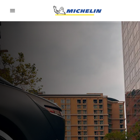
Go to page content
Go to page navigation