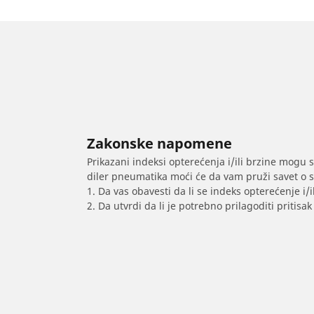
Zakonske napomene
Prikazani indeksi opterećenja i/ili brzine mogu 
diler pneumatika moći će da vam pruži savet o 
1. Da vas obavesti da li se indeks opterećenje i
2. Da utvrdi da li je potrebno prilagoditi priti