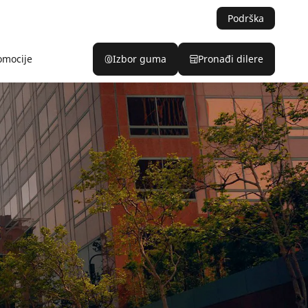
Podrška
omocije
Izbor guma
Pronađi dilere