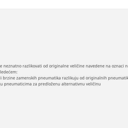
se neznatno razlikovati od originalne veličine navedene na oznaci na
sledećem:
/ili brzine zamenskih pneumatika razlikuju od originalnih pneumati
sak u pneumaticima za predloženu alternativnu veličinu