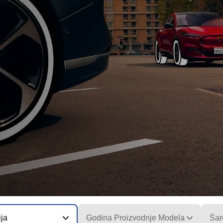
ija
Godina Proizvodnje Modela
Šar