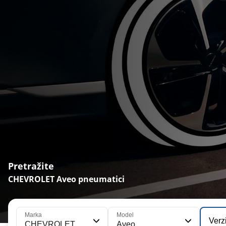
Pretražite
CHEVROLET Aveo pneumatici
Marka
Model
Verz
CHEVROLET
Aveo