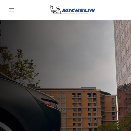
Go to page content
Go to page navigation