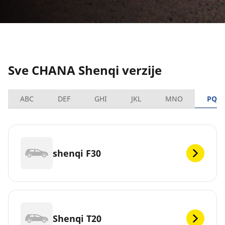
Sve CHANA Shenqi verzije
ABC
DEF
GHI
JKL
MNO
PQR
shenqi F30
Shenqi T20