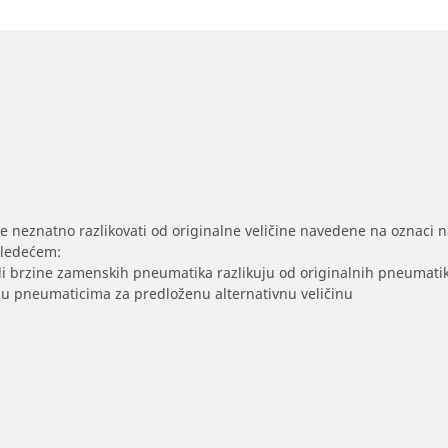
se neznatno razlikovati od originalne veličine navedene na oznaci na
sledećem:
/ili brzine zamenskih pneumatika razlikuju od originalnih pneumati
sak u pneumaticima za predloženu alternativnu veličinu