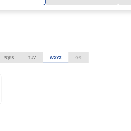
PQRS
TUV
WXYZ
0-9