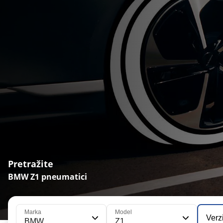
Pretražite
BMW Z1 pneumatici
Marka
Model
Verz
BMW
Z1