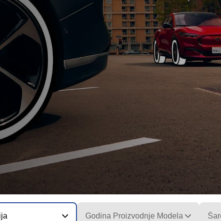
ija
Godina Proizvodnje Modela
Šar