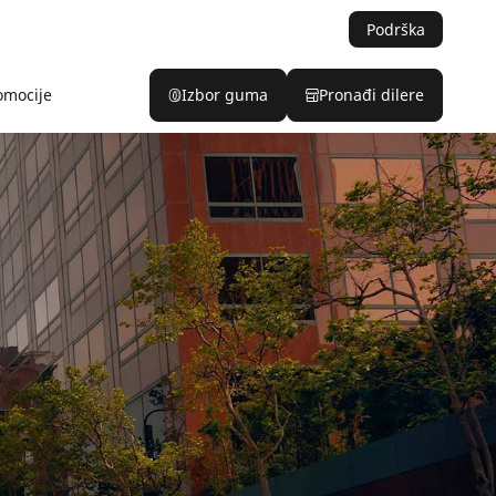
Podrška
omocije
Izbor guma
Pronađi dilere