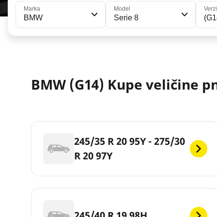
Marka
Model
Verzi
BMW
Serie 8
(G1
BMW (G14) Kupe veličine 
245/35 R 20 95Y - 275/30
R 20 97Y
245/40 R 19 98H