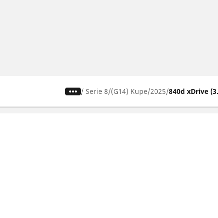
/
Serie 8
(G14) Kupe
2025
840d xDrive (3
Pneumatici za automobile,
terence i Kombi vozila
Pregledaj sve gume
Izlistaj po proizvođaču
Izlistaj po tipu vozila
Izlistaj po sezoni