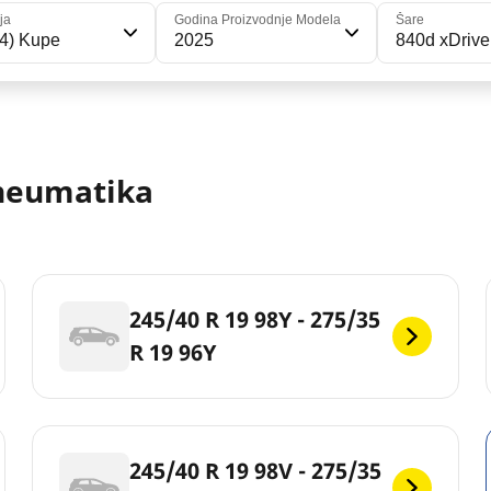
ja
Godina Proizvodnje Modela
Šare
4) Kupe
2025
840d xDrive 
pneumatika
245/40 R 19 98Y - 275/35
R 19 96Y
245/40 R 19 98V - 275/35