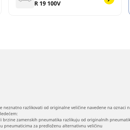
R 19 100V
se neznatno razlikovati od originalne veličine navedene na oznaci na
sledećem:
/ili brzine zamenskih pneumatika razlikuju od originalnih pneumati
sak u pneumaticima za predloženu alternativnu veličinu