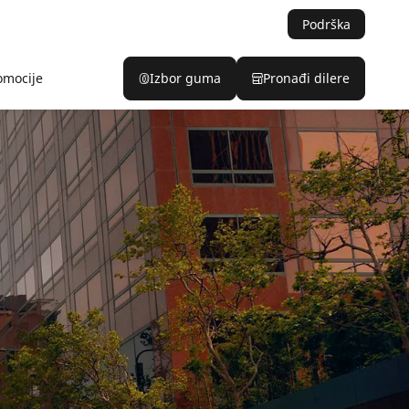
Podrška
omocije
Izbor guma
Pronađi dilere