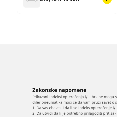
Zakonske napomene
Prikazani indeksi opterećenja i/ili brzine mogu 
diler pneumatika moći će da vam pruži savet o 
1. Da vas obavesti da li se indeks opterećenje i
2. Da utvrdi da li je potrebno prilagoditi priti