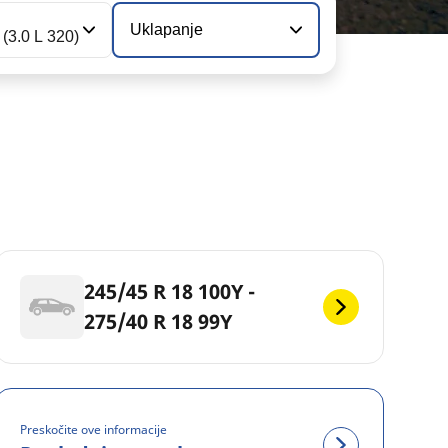
Uklapanje
(3.0 L 320)
245/45 R 18 100Y -
275/40 R 18 99Y
Preskočite ove informacije