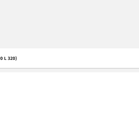
.0 L 320)
Dileri
Pronađi dilera pneumatika za
automobile
Vaša konfiguraci