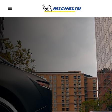
Go to page content
Go to page navigation