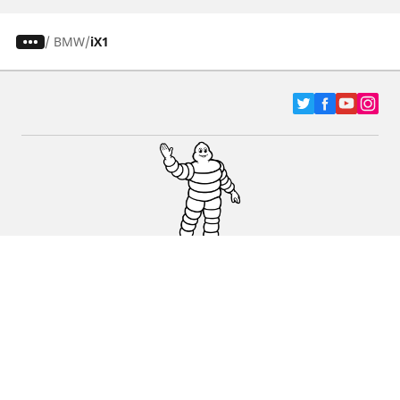
/
BMW
iX1
Pneumatici za automobile, terence i Kombi
vozila
Dileri