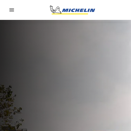
Go to page content
Go to page navigation