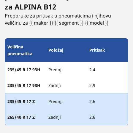
za ALPINA B12
Preporuke za pritisak u pneumaticima i njihovu
veličinu za {{ maker }} {{ segment }} {{ model }}
Veličina
Položaj
Pritisak
pneumatika
235/45 R 17 93H
Prednji
2.4
235/45 R 17 93H
Zadnji
2.9
235/45 R 17 Z
Prednji
2.6
265/40 R 17 Z
Zadnji
2.6