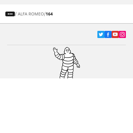
/
ALFA ROMEO
164
Pneumatici za automobile, terence i Kombi
vozila
Dileri