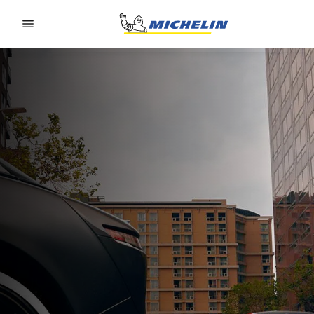
Go to page content
Go to page navigation