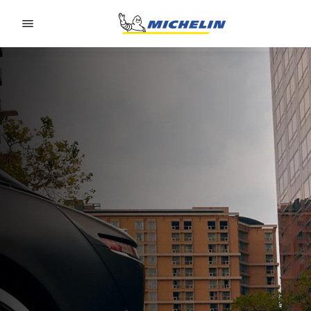
Go to page content
Go to page navigation