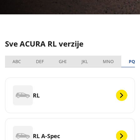
Sve ACURA RL verzije
ABC
DEF
GHI
JKL
MNO
PQR
RL
RL A-Spec