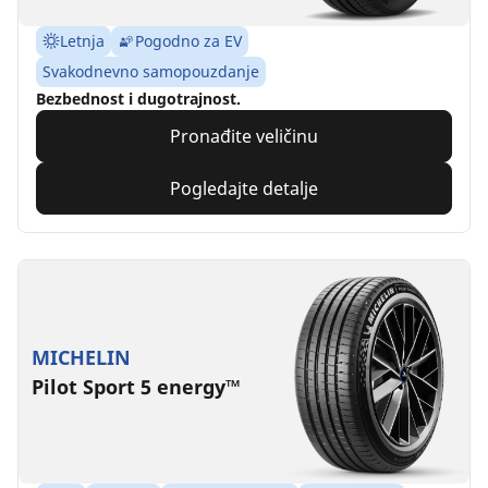
Letnja
Pogodno za EV
Svakodnevno samopouzdanje
Bezbednost i dugotrajnost.
Pronađite veličinu
Pogledajte detalje
MICHELIN
Pilot Sport 5 energy™