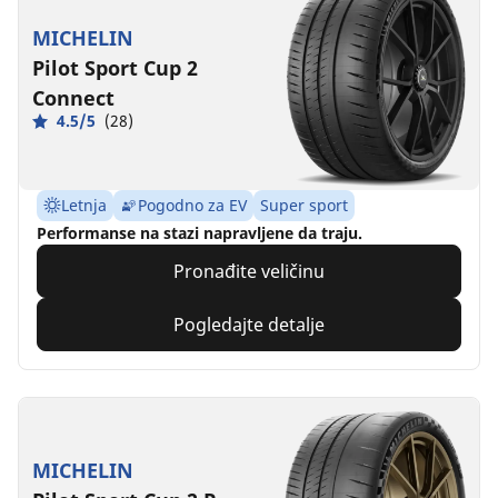
MICHELIN
Pilot Sport Cup 2
Connect
4.5/5
(28)
Letnja
Pogodno za EV
Super sport
Performanse na stazi napravljene da traju.
Pronađite veličinu
Pogledajte detalje
MICHELIN