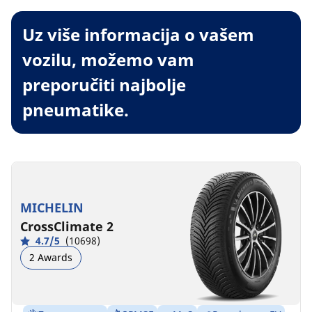
Uz više informacija o vašem
vozilu, možemo vam
preporučiti najbolje
pneumatike.
MICHELIN
CrossClimate 2
4.7/5
(10698)
2 Awards