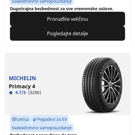
Svakodnevno samopouzdanje
Dugotrajna bezbednost za sve vremenske uslove.
Pronađite veličinu
Pogledajte detalje
MICHELIN
Primacy 4
4.7/5
(3206)
Letnja
Pogodno za EV
Svakodnevno samopouzdanje