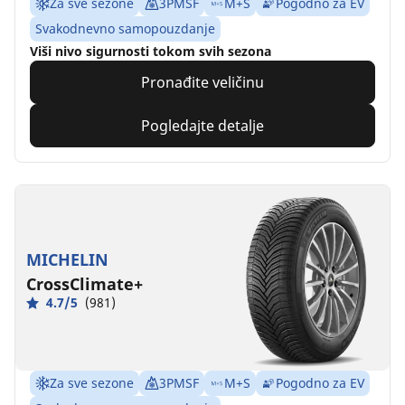
Za sve sezone
3PMSF
M+S
Pogodno za EV
Svakodnevno samopouzdanje
Viši nivo sigurnosti tokom svih sezona
Pronađite veličinu
Pogledajte detalje
MICHELIN
CrossClimate+
4.7/5
(981)
Za sve sezone
3PMSF
M+S
Pogodno za EV