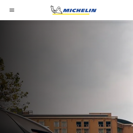
Go to page content
Go to page navigation