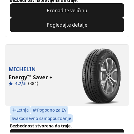
Bezbednost napravljena da traje.
Pronađite veličinu
Pogledajte detalje
MICHELIN
Energy™ Saver +
4.7/5
(384)
Letnja
Pogodno za EV
Svakodnevno samopouzdanje
Bezbednost stvorena da traje.