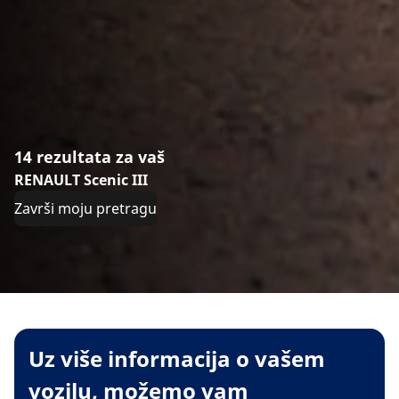
14 rezultata za vaš
RENAULT Scenic III
Završi moju pretragu
Uz više informacija o vašem
vozilu, možemo vam