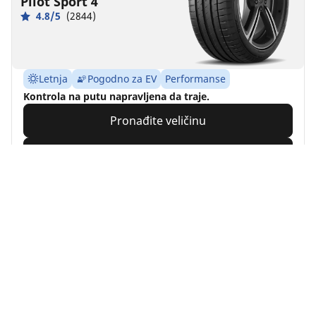
Pilot Sport 4
4.8/5
(2844)
Letnja
Pogodno za EV
Performanse
Kontrola na putu napravljena da traje.
Pronađite veličinu
Pogledajte detalje
MICHELIN
Agilis CrossClimate
4.6/5
(521)
1 Awards