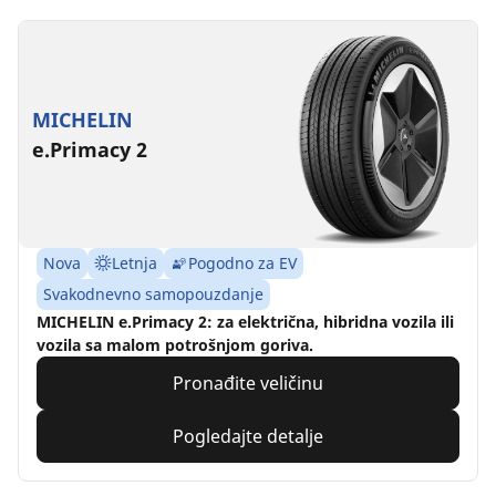
MICHELIN
e.Primacy 2
Nova
Letnja
Pogodno za EV
Svakodnevno samopouzdanje
MICHELIN e.Primacy 2: za električna, hibridna vozila ili
vozila sa malom potrošnjom goriva.
Pronađite veličinu
Pogledajte detalje