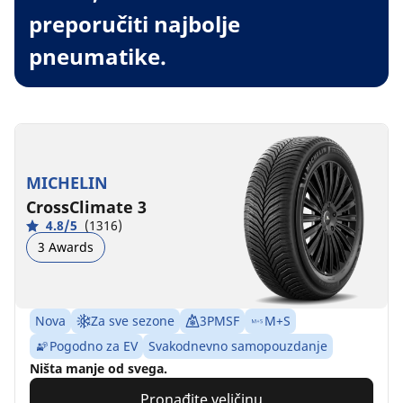
preporučiti najbolje
pneumatike.
MICHELIN
CrossClimate 3
4.8/5
(1316)
3 Awards
Nova
Za sve sezone
3PMSF
M+S
Pogodno za EV
Svakodnevno samopouzdanje
Ništa manje od svega.
Pronađite veličinu