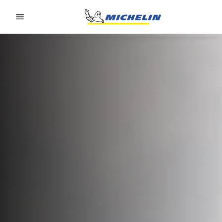
Go to page content
Go to page navigation