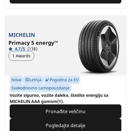
MICHELIN
Primacy 5 energy™
4.7/5
(138)
1 Awards
Nova
Letnja
Pogodno za EV
Svakodnevno samopouzdanje
Vozite sigurno, vozite daleko, štedite energiju sa
MICHELIN AAA gumom(1).
Pronađite veličinu
Pogledajte detalje