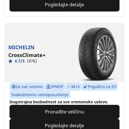
Pogledajte detalje
MICHELIN
CrossClimate+
4.7/5
(976)
Za sve sezone
3PMSF
M+S
Pogodno za EV
Svakodnevno samopouzdanje
Dugotrajna bezbednost za sve vremenske uslove.
Pronađite veličinu
Pogledajte detalje