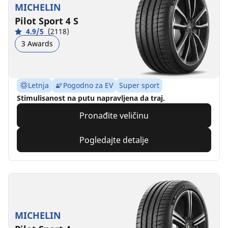
MICHELIN
Pilot Sport 4 S
4.9/5
(2118)
3 Awards
Letnja
Pogodno za EV
Super sport
Stimulisanost na putu napravljena da traj.
Pronađite veličinu
Pogledajte detalje
MICHELIN