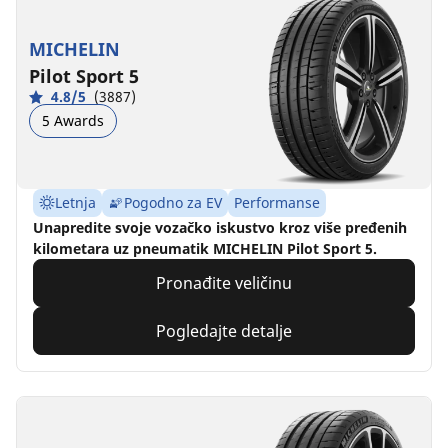
MICHELIN
Pilot Sport 5
4.8/5
(3887)
5 Awards
Letnja
Pogodno za EV
Performanse
Unapredite svoje vozačko iskustvo kroz više pređenih
kilometara uz pneumatik MICHELIN Pilot Sport 5.
Pronađite veličinu
Pogledajte detalje