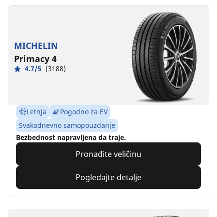
MICHELIN
Primacy 4
4.7/5
(3188)
Letnja
Pogodno za EV
Svakodnevno samopouzdanje
Bezbednost napravljena da traje.
Pronađite veličinu
Pogledajte detalje