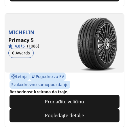
MICHELIN
Primacy 5
4.8/5
(1086)
6 Awards
Letnja
Pogodno za EV
Svakodnevno samopouzdanje
Bezbednost kreirana da traje.
Pronađite veličinu
Pogledajte detalje