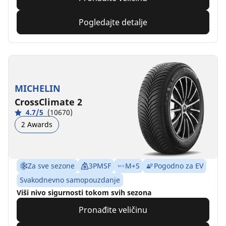
Pogledajte detalje
MICHELIN
CrossClimate 2
4.7/5
(10670)
2 Awards
Za sve sezone
3PMSF
M+S
Pogodno za EV
Svakodnevno samopouzdanje
Viši nivo sigurnosti tokom svih sezona
Pronađite veličinu