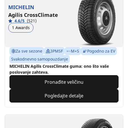
MICHELIN
Agilis CrossClimate
4.6/5
(521)
1 Awards
Za sve sezone
3PMSF
M+S
Pogodno za EV
Svakodnevno samopouzdanje
MICHELIN Agilis CrossClimate guma: ono što vaše
poslovanje zahteva.
Pronađite veličinu
Pogledajte detalje