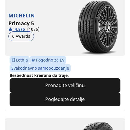
MICHELIN
Primacy 5
4.8/5
(1086)
6 Awards
Letnja
Pogodno za EV
Svakodnevno samopouzdanje
Bezbednost kreirana da traje.
Pronađite veličinu
Pogledajte detalje