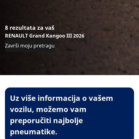
8 rezultata za vaš
RENAULT Grand Kangoo III 2026
Završi moju pretragu
Uz više informacija o vašem
vozilu, možemo vam
preporučiti najbolje
pneumatike.