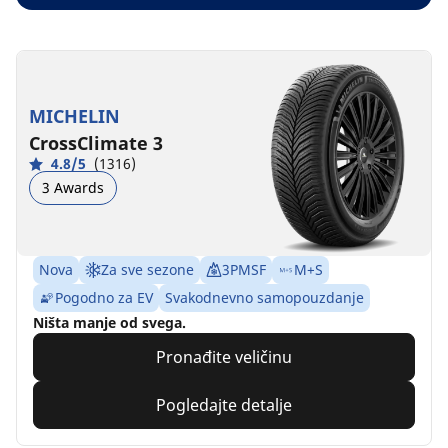
MICHELIN
CrossClimate 3
4.8/5
(1316)
3 Awards
Nova
Za sve sezone
3PMSF
M+S
Pogodno za EV
Svakodnevno samopouzdanje
Ništa manje od svega.
Pronađite veličinu
Pogledajte detalje