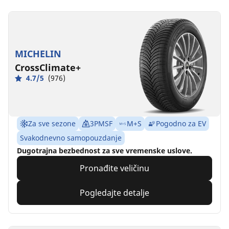
MICHELIN
CrossClimate+
4.7/5
(976)
Za sve sezone
3PMSF
M+S
Pogodno za EV
Svakodnevno samopouzdanje
Dugotrajna bezbednost za sve vremenske uslove.
Pronađite veličinu
Pogledajte detalje