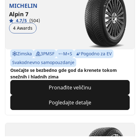
MICHELIN
Alpin 7
4.7/5
(504)
4 Awards
Zimska
3PMSF
M+S
Pogodno za EV
Svakodnevno samopouzdanje
Osećajte se bezbedno gde god da krenete tokom
snežnih i hladnih zima
Pronađite veličinu
Pogledajte detalje