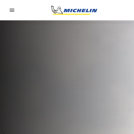
Go to page content
Go to page navigation