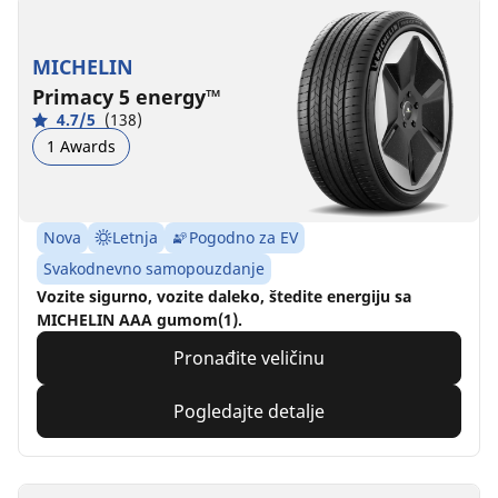
MICHELIN
Primacy 5 energy™
4.7/5
(138)
1 Awards
Nova
Letnja
Pogodno za EV
Svakodnevno samopouzdanje
Vozite sigurno, vozite daleko, štedite energiju sa
MICHELIN AAA gumom(1).
Pronađite veličinu
Pogledajte detalje